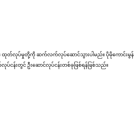
့် ထုတ်လုပ်မှုတို့ကို ဆက်လက်လုပ်ဆောင်သွားပါမည်။ ပိုမိုကောင်းမွန်
ပ်စက်လုပ်ငန်းတွင် ဦးဆောင်လုပ်ငန်းတစ်ခုဖြစ်ရန်ဖြစ်သည်။