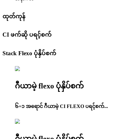
ထုတ်ကုန်
CI ဖက်ဆို ပရင့်စက်
Stack Flexo ပုံနှိပ်စက်
ဂီယာမဲ့ flexo ပုံနှိပ်စက်
၆+၁ အရောင် ဂီယာမဲ့ CI FLEXO ပရင့်စက်...
ဂီယာမဲ့ flexo ပုံနှိပ်စက်