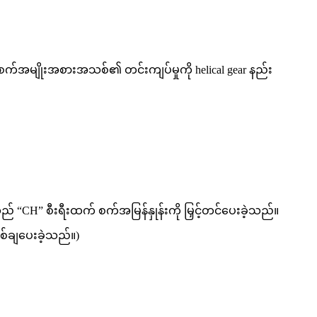
ိပ်စက်အမျိုးအစားအသစ်၏ တင်းကျပ်မှုကို helical gear နည်း
းသည် “CH” စီးရီးထက် စက်အမြန်နှုန်းကို မြှင့်တင်ပေးခဲ့သည်။
ြစ်ချပေးခဲ့သည်။)