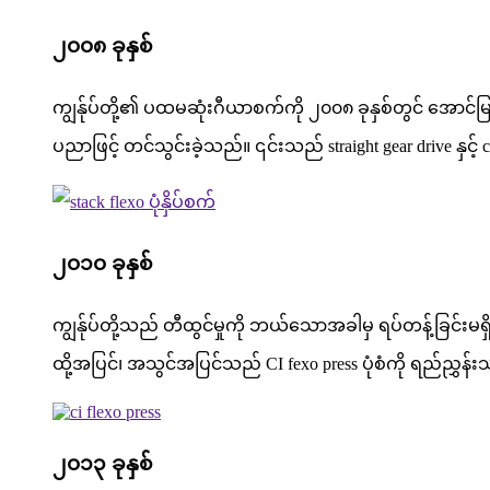
၂၀၀၈ ခုနှစ်
ကျွန်ုပ်တို့၏ ပထမဆုံးဂီယာစက်ကို ၂၀၀၈ ခုနှစ်တွင် အောင်မြ
ပညာဖြင့် တင်သွင်းခဲ့သည်။ ၎င်းသည် straight gear drive နှင့် ch
၂၀၁၀ ခုနှစ်
ကျွန်ုပ်တို့သည် တီထွင်မှုကို ဘယ်သောအခါမှ ရပ်တန့်ခြင်းမရှိ
ထို့အပြင်၊ အသွင်အပြင်သည် CI fexo press ပုံစံကို ရည်ညွှန်
၂၀၁၃ ခုနှစ်