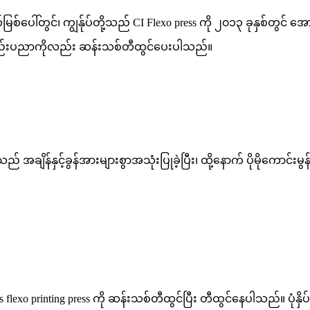
ပေါ်တွင်၊ ကျွန်ုပ်တို့သည် CI Flexo press ကို ၂၀၁၃ ခုနှစ်တွင် အော
းသားနည်းပညာကိုလည်း ဆန်းသစ်တီထွင်ပေးပါသည်။
ု့သည် အချိန်နှင့်ခွန်အားများစွာအသုံးပြုခဲ့ပြီး၊ ထို့နောက် ပိုမိုကော
exo printing press ကို ဆန်းသစ်တီထွင်ပြီး တီထွင်နေပါသည်။ ပုံနှိပ်မြ