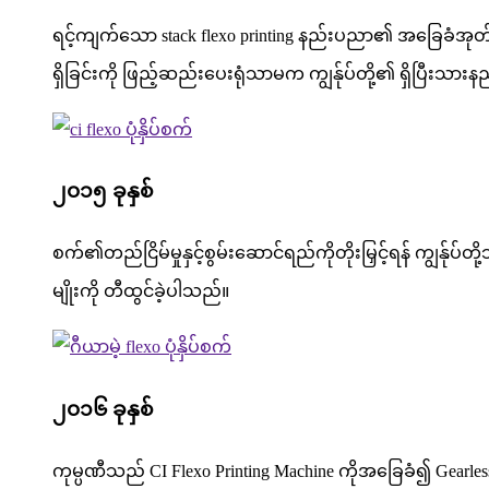
ရင့်ကျက်သော stack flexo printing နည်းပညာ၏ အခြေခံအုတ်မြစ်
ရှိခြင်းကို ဖြည့်ဆည်းပေးရုံသာမက ကျွန်ုပ်တို့၏ ရှိပြီ
၂၀၁၅ ခုနှစ်
စက်၏တည်ငြိမ်မှုနှင့်စွမ်းဆောင်ရည်ကိုတိုးမြှင့်ရန် ကျွန်ုပ်တိ
မျိုးကို တီထွင်ခဲ့ပါသည်။
၂၀၁၆ ခုနှစ်
ကုမ္ပဏီသည် CI Flexo Printing Machine ကိုအခြေခံ၍ Gearless fl