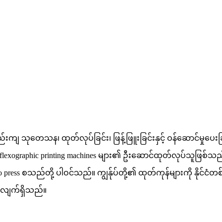
ည်းကျ သုတေသန၊ ထုတ်လုပ်ခြင်း၊ ဖြန့်ဖြူးခြင်းနှင့် ဝန်ဆောင်မှုပေးခ
 flexographic printing machines များ၏ ဦးဆောင်ထုတ်လုပ်သူဖြစ်သည
 press စသည်တို့ ပါဝင်သည်။ ကျွန်ုပ်တို့၏ ထုတ်ကုန်များကို နိုင်ငံတ
ု့လျက်ရှိသည်။