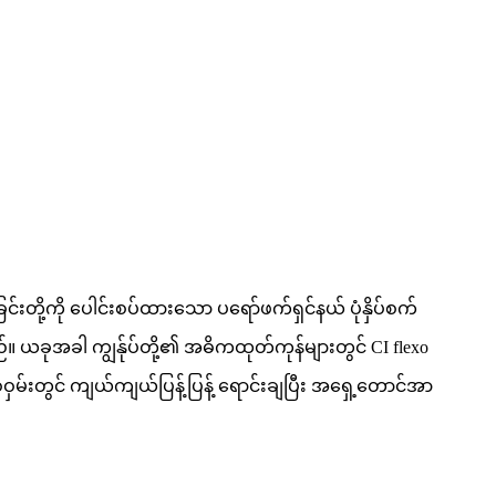
ြင်းတို့ကို ပေါင်းစပ်ထားသော ပရော်ဖက်ရှင်နယ် ပုံနှိပ်စက်
်။ ယခုအခါ ကျွန်ုပ်တို့၏ အဓိကထုတ်ကုန်များတွင် CI flexo
စ်ဝှမ်းတွင် ကျယ်ကျယ်ပြန့်ပြန့် ရောင်းချပြီး အရှေ့တောင်အာ