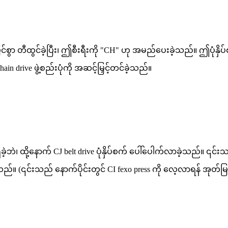
င်စွာ တီထွင်ခဲ့ပြီး၊ ဤစီးရီးကို "CH" ဟု အမည်ပေးခဲ့သည်။ ဤပုံနှ
ain drive ဖွဲ့စည်းပုံကို အဆင့်မြှင့်တင်ခဲ့သည်။
ခဲ့ဘဲ၊ ထို့နောက် CJ belt drive ပုံနှိပ်စက် ပေါ်ပေါက်လာခဲ့သည်။ ၎င်
းသည်။ (၎င်းသည် နောက်ပိုင်းတွင် CI fexo press ကို လေ့လာရန် အုတ်မ