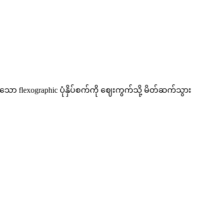
သော flexographic ပုံနှိပ်စက်ကို ဈေးကွက်သို့ မိတ်ဆက်သွား