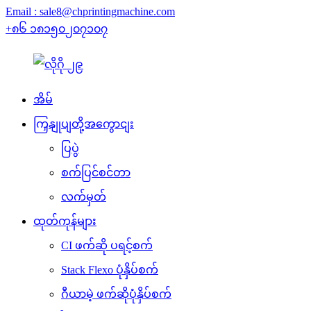
Email : sale8@chprintingmachine.com
+၈၆ ၁၈၁၅၀၂၀၇၁၀၇
အိမ်
ကြှနျုပျတို့အကွောငျး
ပြပွဲ
စက်ပြင်စင်တာ
လက်မှတ်
ထုတ်ကုန်များ
CI ဖက်ဆို ပရင့်စက်
Stack Flexo ပုံနှိပ်စက်
ဂီယာမဲ့ ဖက်ဆိုပုံနှိပ်စက်