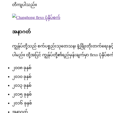
တိကျပါသည်။
အနာဂတ်
ကျွန်ုပ်တို့သည် စက်ပစ္စည်းသုတေသန၊ ဖွံ့ဖြိုးတိုးတက်ရေးနှင
ပါမည်။ ထို့အပြင် ကျွန်ုပ်တို့၏ရည်မှန်းချက်မှာ flexo ပုံနှိ
၂၀၀၈ ခုနှစ်
၂၀၁၀ ခုနှစ်
၂၀၁၃ ခုနှစ်
၂၀၁၅ ခုနှစ်
၂၀၁၆ ခုနှစ်
အနာဂတ်