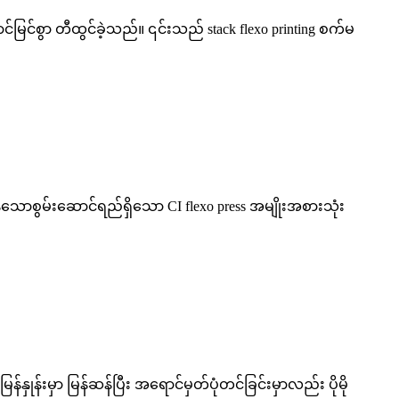
င်မြင်စွာ တီထွင်ခဲ့သည်။ ၎င်းသည် stack flexo printing စက်မ
င်းမွန်သောစွမ်းဆောင်ရည်ရှိသော CI flexo press အမျိုးအစားသုံး
န်နှုန်းမှာ မြန်ဆန်ပြီး အရောင်မှတ်ပုံတင်ခြင်းမှာလည်း ပိုမို