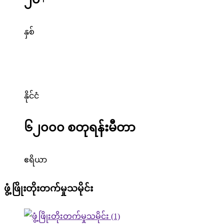
နှစ်
နိုင်ငံ
၆၂၀၀၀ စတုရန်းမီတာ
ဧရိယာ
ဖွံ့ဖြိုးတိုးတက်မှုသမိုင်း