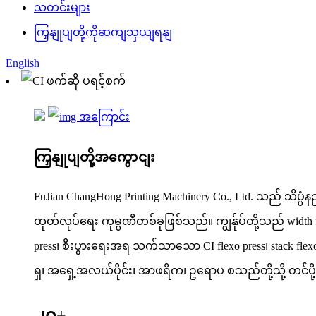
သတင်းများ
ကြှနျုပျတို့ကိုဆကျသှယျရနျ
English
ကြှနျုပျတို့အကွောငျး
FuJian ChangHong Printing Machinery Co., Ltd. သည် သိပ္ပံန
ထုတ်လုပ်ရေး ကုမ္ပဏီတစ်ခုဖြစ်သည်။ ကျွန်ုပ်တို့သည် width
press၊ စီးပွားရေးအရ သက်သာသော CI flexo press၊ stack flexo
ရှ၊ အရှေ့အလယ်ပိုင်း၊ အာဖရိက၊ ဥရောပ စသည်တို့သို့ တင်ပိ
၂၀+